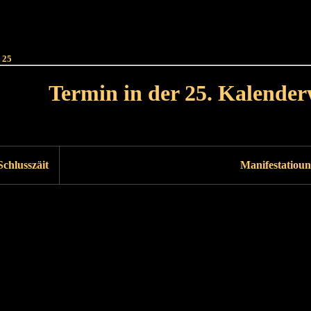
Haut
Dëss Woch
Dëse Mount
Dëst
Umellen
 25
Termin in der 25. Kalende
Lät Woch<
Nächst Woch
Schlusszäit
Manifestatioun
Läscht Woch
Nächst Woch