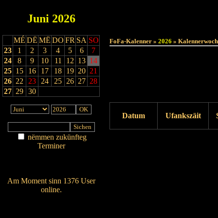
Juni
2026
MÉ
DË
MË
DO
FR
SA
SO
FoFa-Kalenner »
2026
» Kalennerwoch
23
1
2
3
4
5
6
7
24
8
9
10
11
12
13
14
25
15
16
17
18
19
20
21
26
22
23
24
25
26
27
28
27
29
30
Datum
Ufankszäit
nëmmen zukünfteg
Drock ukucken
Terminer
Am Détail sichen
Nei agedroen
Am Moment sinn 1376 User
online.
Wien ass online?
RSS-Feed