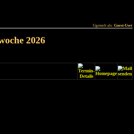
 Joer
Terminlëscht
Ugemelt als:
Guest-User
rwoche 2026