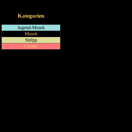
iCalendar-Feed
Kategorien
Jugend-Musek
Musek
Strëpp
Comité