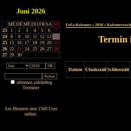
Juni
2026
Haut
MÉ
DË
MË
DO
FR
SA
SO
FoFa-Kalenner »
2026
» Kalennerwoch
23
1
2
3
4
5
6
7
24
8
9
10
11
12
13
14
Termin 
25
15
16
17
18
19
20
21
26
22
23
24
25
26
27
28
27
29
30
Datum
Ufankszäit
Schlusszäit
nëmmen zukünfteg
Drock ukucken
Terminer
Am Détail sichen
Nei agedroen
Am Moment sinn 1569 User
online.
Wien ass online?
RSS-Feed