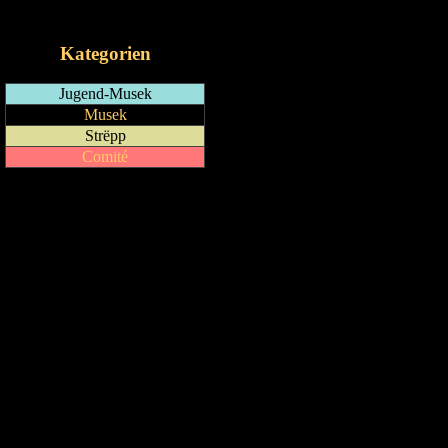
iCalendar-Feed
Kategorien
Jugend-Musek
Musek
Strëpp
Comité