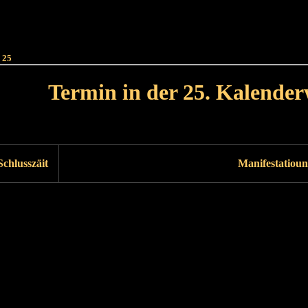
Haut
Dëss Woch
Dëse Mount
Dëst
Umellen
 25
Termin in der 25. Kalende
Lät Woch<
Nächst Woch
Schlusszäit
Manifestatioun
Läscht Woch
Nächst Woch