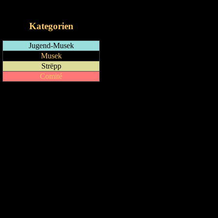
iCalendar-Feed
Kategorien
Jugend-Musek
Musek
Strëpp
Comité