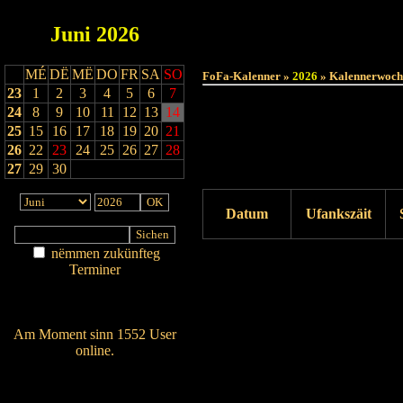
Juni
2026
MÉ
DË
MË
DO
FR
SA
SO
FoFa-Kalenner »
2026
» Kalennerwoch
23
1
2
3
4
5
6
7
24
8
9
10
11
12
13
14
25
15
16
17
18
19
20
21
26
22
23
24
25
26
27
28
27
29
30
Datum
Ufankszäit
nëmmen zukünfteg
Drock ukucken
Terminer
Am Détail sichen
Nei agedroen
Am Moment sinn 1552 User
online.
Wien ass online?
RSS-Feed