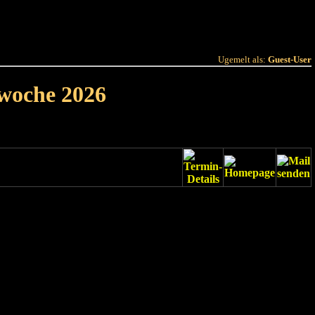
 Joer
Terminlëscht
Ugemelt als:
Guest-User
rwoche 2026