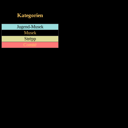
iCalendar-Feed
Kategorien
Jugend-Musek
Musek
Strëpp
Comité