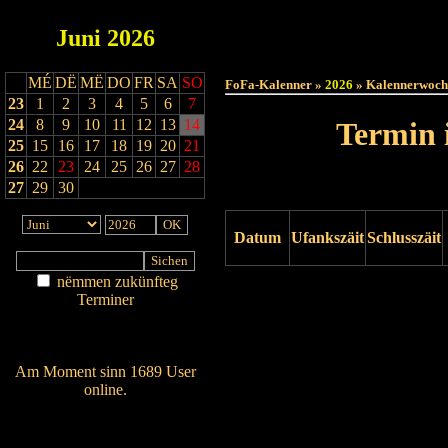
Juni
2026
Haut
MÉ
DË
MË
DO
FR
SA
SO
FoFa-Kalenner »
2026
» Kalennerwoch
23
1
2
3
4
5
6
7
24
8
9
10
11
12
13
14
Termin 
25
15
16
17
18
19
20
21
26
22
23
24
25
26
27
28
27
29
30
Datum
Ufankszäit
Schlusszäit
nëmmen zukünfteg
Drock ukucken
Terminer
Am Détail sichen
Nei agedroen
Am Moment sinn 1689 User
online.
Wien ass online?
RSS-Feed