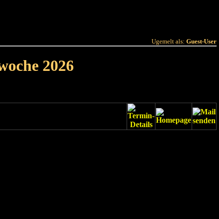
 Joer
Terminlëscht
Ugemelt als:
Guest-User
rwoche 2026