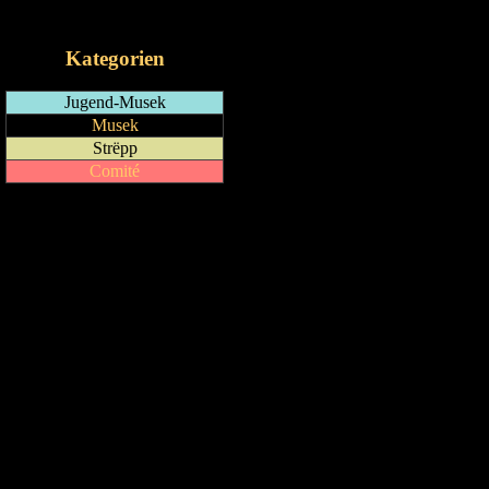
iCalendar-Feed
Kategorien
Jugend-Musek
Musek
Strëpp
Comité