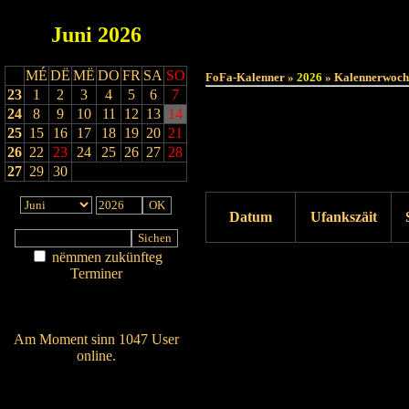
Juni
2026
MÉ
DË
MË
DO
FR
SA
SO
FoFa-Kalenner »
2026
» Kalennerwoch
23
1
2
3
4
5
6
7
24
8
9
10
11
12
13
14
25
15
16
17
18
19
20
21
26
22
23
24
25
26
27
28
27
29
30
Datum
Ufankszäit
nëmmen zukünfteg
Drock ukucken
Terminer
Am Détail sichen
Nei agedroen
Am Moment sinn 1047 User
online.
Wien ass online?
RSS-Feed