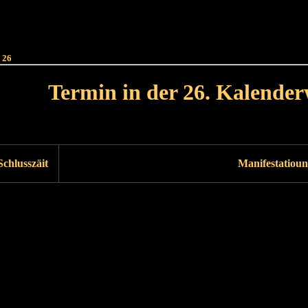
Haut
Dëss Woch
Dëse Mount
Dëst
Umellen
 26
Termin in der 26. Kalende
Lät Woch<
Nächst Woch
Schlusszäit
Manifestatioun
Läscht Woch
Nächst Woch