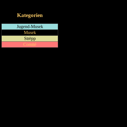
iCalendar-Feed
Kategorien
Jugend-Musek
Musek
Strëpp
Comité