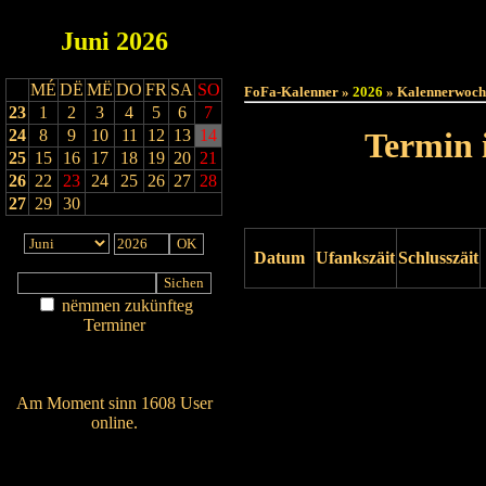
Juni
2026
Haut
MÉ
DË
MË
DO
FR
SA
SO
FoFa-Kalenner »
2026
» Kalennerwoch
23
1
2
3
4
5
6
7
24
8
9
10
11
12
13
14
Termin 
25
15
16
17
18
19
20
21
26
22
23
24
25
26
27
28
27
29
30
Datum
Ufankszäit
Schlusszäit
nëmmen zukünfteg
Drock ukucken
Terminer
Am Détail sichen
Nei agedroen
Am Moment sinn 1608 User
online.
Wien ass online?
RSS-Feed