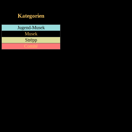
iCalendar-Feed
Kategorien
Jugend-Musek
Musek
Strëpp
Comité