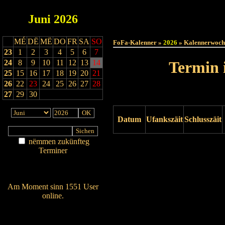
Juni
2026
Haut
MÉ
DË
MË
DO
FR
SA
SO
FoFa-Kalenner »
2026
» Kalennerwoch
23
1
2
3
4
5
6
7
24
8
9
10
11
12
13
14
Termin 
25
15
16
17
18
19
20
21
26
22
23
24
25
26
27
28
27
29
30
Datum
Ufankszäit
Schlusszäit
nëmmen zukünfteg
Drock ukucken
Terminer
Am Détail sichen
Nei agedroen
Am Moment sinn 1551 User
online.
Wien ass online?
RSS-Feed