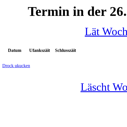
Termin in der 26
Lät Woc
Datum
Ufankszäit
Schlusszäit
Drock ukucken
Läscht W