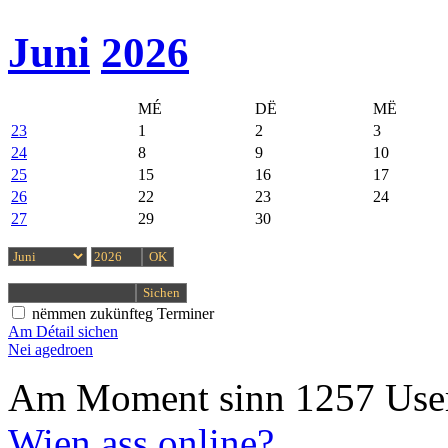
Juni
2026
MÉ
DË
MË
23
1
2
3
24
8
9
10
25
15
16
17
26
22
23
24
27
29
30
nëmmen zukünfteg Terminer
Am Détail sichen
Nei agedroen
Am Moment sinn 1257 User
Wien ass online?