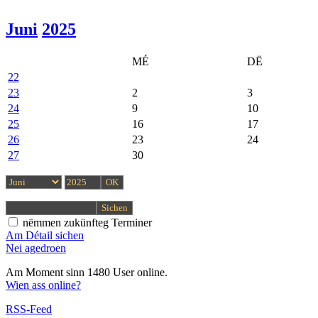
Juni
2025
MÉ
DË
22
23
2
3
24
9
10
25
16
17
26
23
24
27
30
nëmmen zukünfteg Terminer
Am Détail sichen
Nei agedroen
Am Moment sinn 1480 User online.
Wien ass online?
RSS-Feed