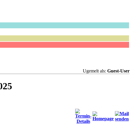
Ugemelt als:
Guest-User
025