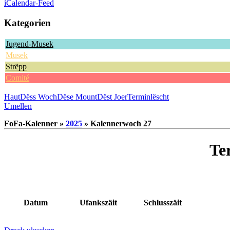
iCalendar-Feed
Kategorien
Jugend-Musek
Musek
Strëpp
Comité
Haut
Dëss Woch
Dëse Mount
Dëst Joer
Terminlëscht
Umellen
FoFa-Kalenner »
2025
» Kalennerwoch 27
Te
Datum
Ufankszäit
Schlusszäit