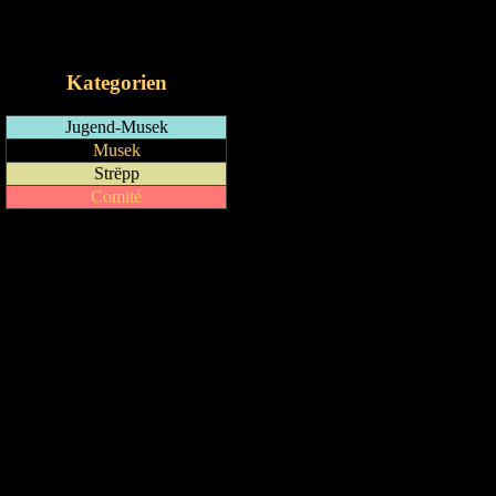
RSS-Feed
iCalendar-Feed
Kategorien
Jugend-Musek
Musek
Strëpp
Comité