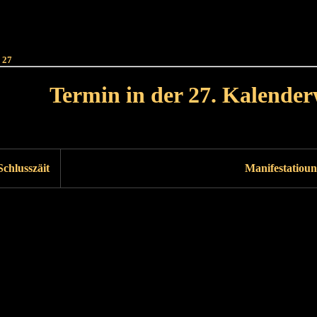
Haut
Dëss Woch
Dëse Mount
Dëst
Umellen
 27
Termin in der 27. Kalende
Lät Woch<
Nächst Woch
Schlusszäit
Manifestatioun
Läscht Woch
Nächst Woch