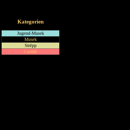
RSS-Feed
iCalendar-Feed
Kategorien
Jugend-Musek
Musek
Strëpp
Comité