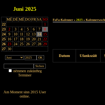
Juni
2025
MÉ
DË
MË
DO
FR
SA
SO
FoFa-Kalenner »
2025
» Kalennerwoch
22
1
23
2
3
4
5
6
7
8
24
9
10
11
12
13
14
15
25
16
17
18
19
20
21
22
26
23
24
25
26
27
28
29
27
30
Datum
Ufankszäit
Drock ukucken
nëmmen zukünfteg
Terminer
Am Détail sichen
Nei agedroen
Am Moment sinn 2015 User
online.
Wien ass online?