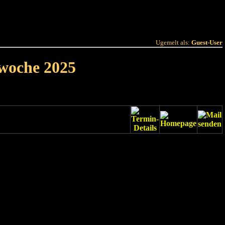
 Joer
Terminlëscht
Ugemelt als:
Guest-User
rwoche 2025