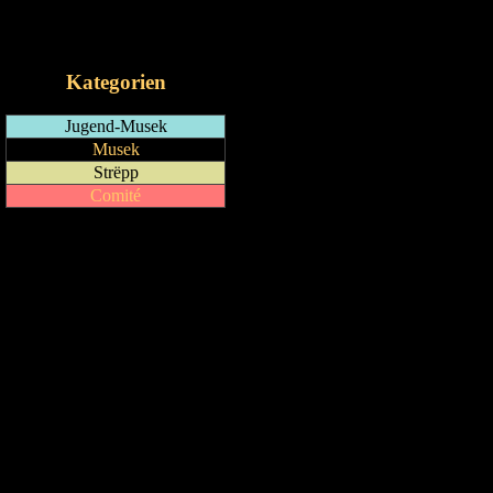
RSS-Feed
iCalendar-Feed
Kategorien
Jugend-Musek
Musek
Strëpp
Comité