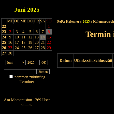
Juni
2025
Haut
MÉ
DË
MË
DO
FR
SA
SO
FoFa-Kalenner »
2025
» Kalennerwoch
22
1
23
2
3
4
5
6
7
8
Termin 
24
9
10
11
12
13
14
15
25
16
17
18
19
20
21
22
26
23
24
25
26
27
28
29
27
30
Datum
Ufankszäit
Schlusszäit
Drock ukucken
nëmmen zukünfteg
Terminer
Am Détail sichen
Nei agedroen
Am Moment sinn 1269 User
online.
Wien ass online?