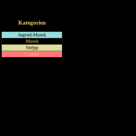
RSS-Feed
iCalendar-Feed
Kategorien
Jugend-Musek
Musek
Strëpp
Comité