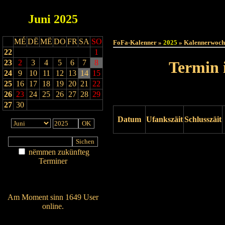
Juni
2025
Haut
MÉ
DË
MË
DO
FR
SA
SO
FoFa-Kalenner »
2025
» Kalennerwoch
22
1
23
2
3
4
5
6
7
8
Termin 
24
9
10
11
12
13
14
15
25
16
17
18
19
20
21
22
26
23
24
25
26
27
28
29
27
30
Datum
Ufankszäit
Schlusszäit
Drock ukucken
nëmmen zukünfteg
Terminer
Am Détail sichen
Nei agedroen
Am Moment sinn 1649 User
online.
Wien ass online?