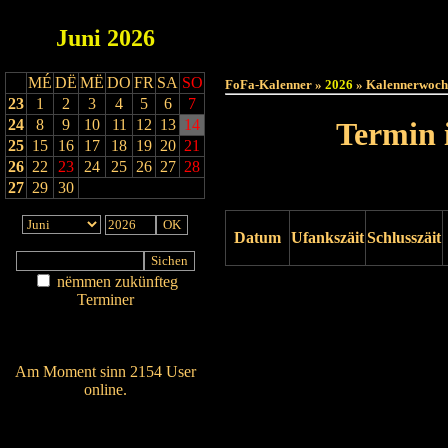
Juni
2026
Haut
MÉ
DË
MË
DO
FR
SA
SO
FoFa-Kalenner »
2026
» Kalennerwoch
23
1
2
3
4
5
6
7
24
8
9
10
11
12
13
14
Termin 
25
15
16
17
18
19
20
21
26
22
23
24
25
26
27
28
27
29
30
Datum
Ufankszäit
Schlusszäit
nëmmen zukünfteg
Drock ukucken
Terminer
Am Détail sichen
Nei agedroen
Am Moment sinn 2154 User
online.
Wien ass online?
RSS-Feed