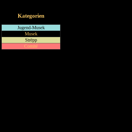
iCalendar-Feed
Kategorien
Jugend-Musek
Musek
Strëpp
Comité