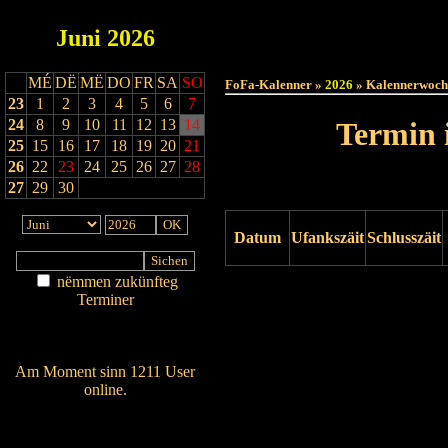
Juni
2026
Haut
MÉ
DË
MË
DO
FR
SA
SO
FoFa-Kalenner »
2026
» Kalennerwoch
23
1
2
3
4
5
6
7
24
8
9
10
11
12
13
14
Termin 
25
15
16
17
18
19
20
21
26
22
23
24
25
26
27
28
27
29
30
Datum
Ufankszäit
Schlusszäit
nëmmen zukünfteg
Drock ukucken
Terminer
Am Détail sichen
Nei agedroen
Am Moment sinn 1211 User
online.
Wien ass online?
RSS-Feed