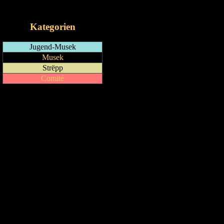
iCalendar-Feed
Kategorien
Jugend-Musek
Musek
Strëpp
Comité