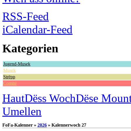
RSS-Feed
iCalendar-Feed
Kategorien
Jugend-Musek
Musek
Strëpp
Comité
Haut
Dëss Woch
Dëse Moun
Umellen
FoFa-Kalenner »
2026
» Kalennerwoch 27