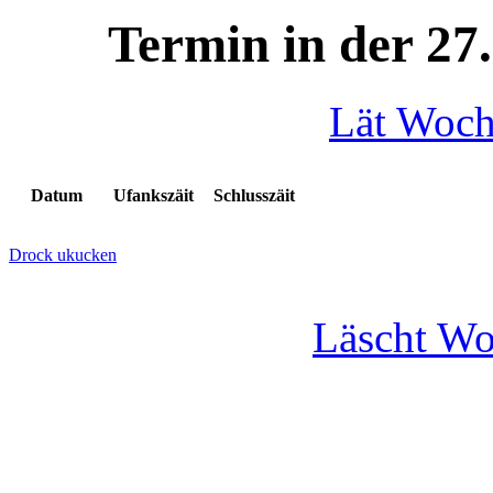
Termin in der 27
Lät Woc
Datum
Ufankszäit
Schlusszäit
Drock ukucken
Läscht W