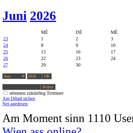
Juni
2026
MÉ
DË
MË
23
1
2
3
24
8
9
10
25
15
16
17
26
22
23
24
27
29
30
nëmmen zukünfteg Terminer
Am Détail sichen
Nei agedroen
Am Moment sinn 1110 User
Wien ass online?