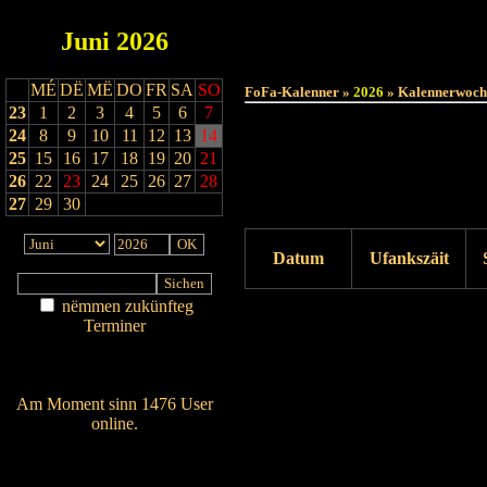
Juni
2026
MÉ
DË
MË
DO
FR
SA
SO
FoFa-Kalenner »
2026
» Kalennerwoch
23
1
2
3
4
5
6
7
24
8
9
10
11
12
13
14
25
15
16
17
18
19
20
21
26
22
23
24
25
26
27
28
27
29
30
Datum
Ufankszäit
nëmmen zukünfteg
Drock ukucken
Terminer
Am Détail sichen
Nei agedroen
Am Moment sinn 1476 User
online.
Wien ass online?
RSS-Feed