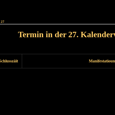
Haut
Dëss Woch
Dëse Mount
Dëst
Umellen
 27
Termin in der 27. Kalende
Lät Woch<
Nächst Woch
Schlusszäit
Manifestatioun
Läscht Woch
Nächst Woch