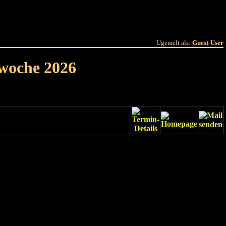
 Joer
Terminlëscht
Ugemelt als:
Guest-User
rwoche 2026