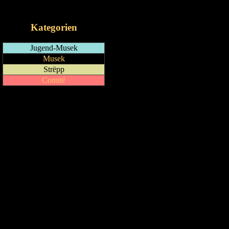
iCalendar-Feed
Kategorien
Jugend-Musek
Musek
Strëpp
Comité