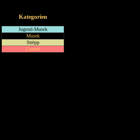
iCalendar-Feed
Kategorien
Jugend-Musek
Musek
Strëpp
Comité