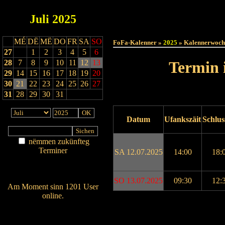
Juli
2025
Haut
MÉ
DË
MË
DO
FR
SA
SO
FoFa-Kalenner »
2025
» Kalennerwoch
27
1
2
3
4
5
6
28
7
8
9
10
11
12
13
Termin 
29
14
15
16
17
18
19
20
30
21
22
23
24
25
26
27
31
28
29
30
31
Datum
Ufankszäit
Schlus
nëmmen zukünfteg
Terminer
SA 12.07.2025
14:00
18:
Am Détail sichen
Nei agedroen
SO 13.07.2025
09:30
12:
Am Moment sinn 1201 User
online.
Drock ukucken
Wien ass online?
RSS-Feed