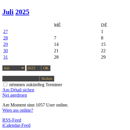
Juli
2025
MÉ
DË
27
1
28
7
8
29
14
15
30
21
22
31
28
29
nëmmen zukünfteg Terminer
Am Détail sichen
Nei agedroen
Am Moment sinn 1057 User online.
Wien ass online?
RSS-Feed
iCalendar-Feed