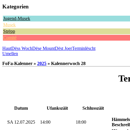
Kategorien
Jugend-Musek
Musek
Strëpp
Comité
Haut
Dëss Woch
Dëse Mount
Dëst Joer
Terminlëscht
Umellen
FoFa-Kalenner »
2025
» Kalennerwoch 28
Te
Datum
Ufankszäit
Schlusszäit
Hämmels
SA 12.07.2025
14:00
18:00
Beschrei