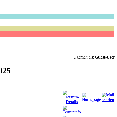
Ugemelt als:
Guest-User
025