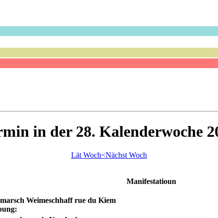
rmin in der 28. Kalenderwoche 2
Lät Woch<
Nächst Woch
Manifestatioun
marsch Weimeschhaff rue du Kiem
bung: