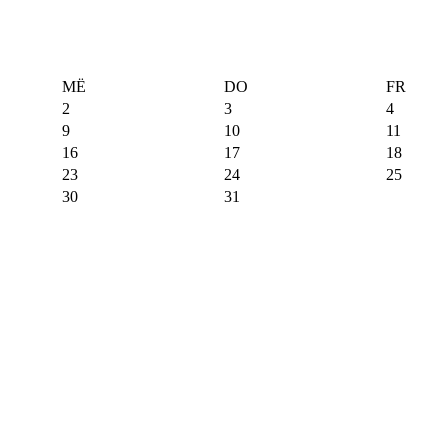
MË
DO
FR
2
3
4
9
10
11
16
17
18
23
24
25
30
31