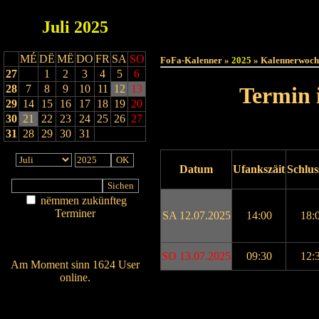
Juli
2025
Haut
MÉ
DË
MË
DO
FR
SA
SO
FoFa-Kalenner »
2025
» Kalennerwoch
27
1
2
3
4
5
6
28
7
8
9
10
11
12
13
Termin 
29
14
15
16
17
18
19
20
30
21
22
23
24
25
26
27
31
28
29
30
31
Datum
Ufankszäit
Schlus
nëmmen zukünfteg
Terminer
SA 12.07.2025
14:00
18:
Am Détail sichen
Nei agedroen
SO 13.07.2025
09:30
12:
Am Moment sinn 1624 User
online.
Drock ukucken
Wien ass online?
RSS-Feed