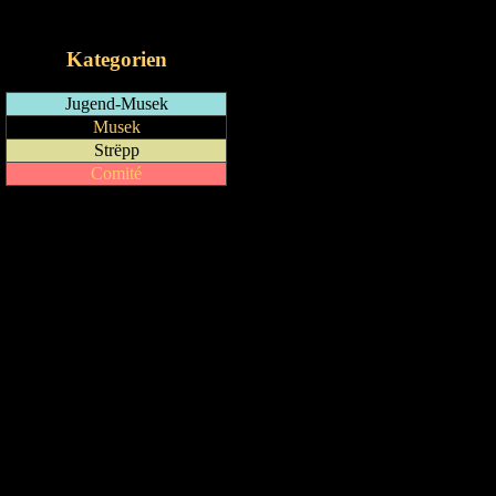
iCalendar-Feed
Kategorien
Jugend-Musek
Musek
Strëpp
Comité