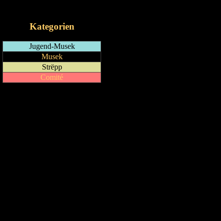
iCalendar-Feed
Kategorien
Jugend-Musek
Musek
Strëpp
Comité