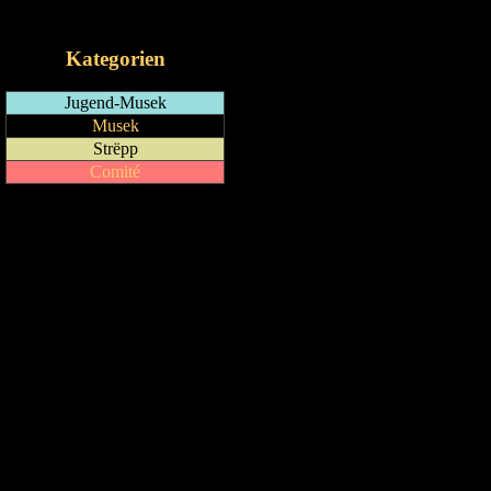
iCalendar-Feed
Kategorien
Jugend-Musek
Musek
Strëpp
Comité