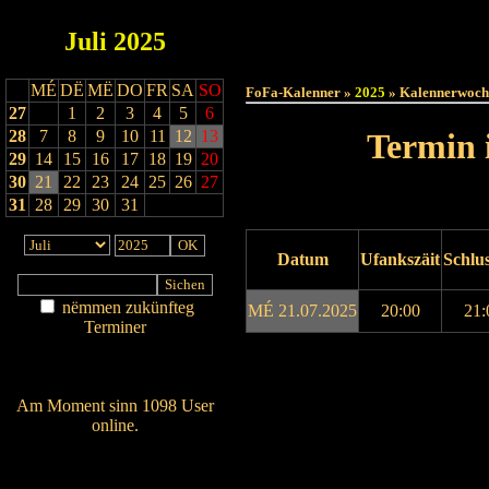
Juli
2025
Haut
MÉ
DË
MË
DO
FR
SA
SO
FoFa-Kalenner »
2025
» Kalennerwoch
27
1
2
3
4
5
6
28
7
8
9
10
11
12
13
Termin 
29
14
15
16
17
18
19
20
30
21
22
23
24
25
26
27
31
28
29
30
31
Datum
Ufankszäit
Schlus
nëmmen zukünfteg
MÉ 21.07.2025
20:00
21:
Terminer
Am Détail sichen
Drock ukucken
Nei agedroen
Am Moment sinn 1098 User
online.
Wien ass online?
RSS-Feed