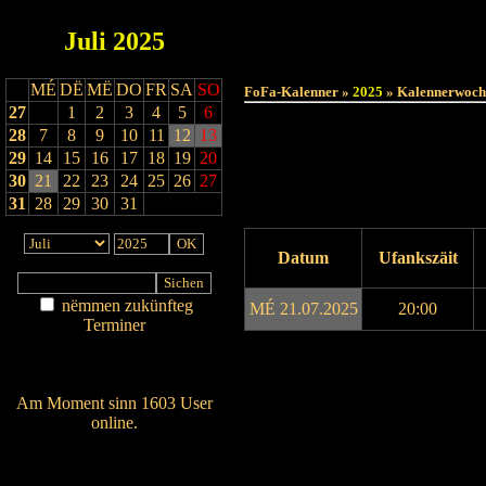
Juli
2025
MÉ
DË
MË
DO
FR
SA
SO
FoFa-Kalenner »
2025
» Kalennerwoch
27
1
2
3
4
5
6
28
7
8
9
10
11
12
13
29
14
15
16
17
18
19
20
30
21
22
23
24
25
26
27
31
28
29
30
31
Datum
Ufankszäit
nëmmen zukünfteg
MÉ 21.07.2025
20:00
Terminer
Am Détail sichen
Drock ukucken
Nei agedroen
Am Moment sinn 1603 User
online.
Wien ass online?
RSS-Feed