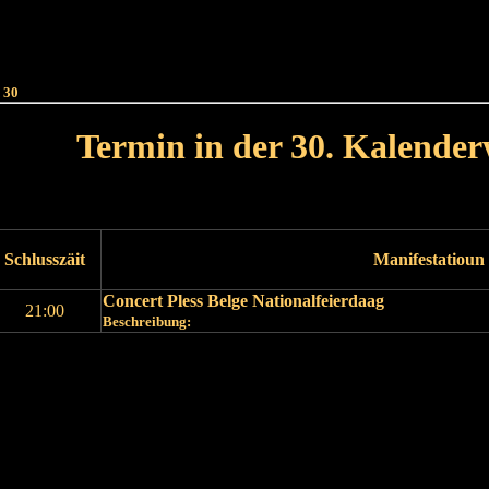
Haut
Dëss Woch
Dëse Mount
Dëst
Umellen
 30
Termin in der 30. Kalende
Lät Woch<
Nächst Woch
Schlusszäit
Manifestatioun
Concert Pless Belge Nationalfeierdaag
21:00
Beschreibung:
Läscht Woch
Nächst Woch