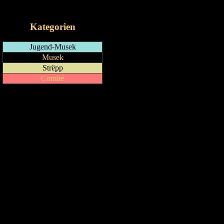
iCalendar-Feed
Kategorien
Jugend-Musek
Musek
Strëpp
Comité