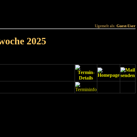
 Joer
Terminlëscht
Ugemelt als:
Guest-User
rwoche 2025