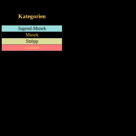
iCalendar-Feed
Kategorien
Jugend-Musek
Musek
Strëpp
Comité