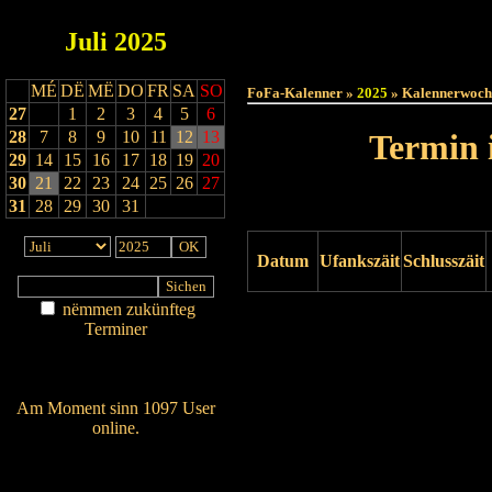
Juli
2025
Haut
MÉ
DË
MË
DO
FR
SA
SO
FoFa-Kalenner »
2025
» Kalennerwoch
27
1
2
3
4
5
6
28
7
8
9
10
11
12
13
Termin 
29
14
15
16
17
18
19
20
30
21
22
23
24
25
26
27
31
28
29
30
31
Datum
Ufankszäit
Schlusszäit
nëmmen zukünfteg
Drock ukucken
Terminer
Am Détail sichen
Nei agedroen
Am Moment sinn 1097 User
online.
Wien ass online?
RSS-Feed