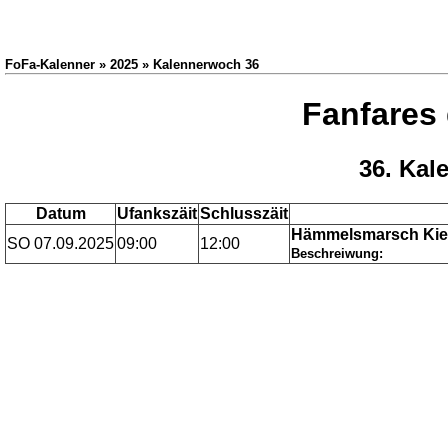
FoFa-Kalenner » 2025 » Kalennerwoch 36
Fanfares
36. Kal
Datum
Ufankszäit
Schlusszäit
Hämmelsmarsch Ki
SO 07.09.2025
09:00
12:00
Beschreiwung: