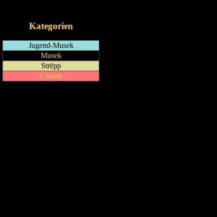
iCalendar-Feed
Kategorien
Jugend-Musek
Musek
Strëpp
Comité