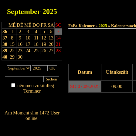
September
2025
MÉ
DË
MË
DO
FR
SA
SO
FoFa-Kalenner »
2025
» Kalennerwoch
36
1
2
3
4
5
6
7
37
8
9
10
11
12
13
14
38
15
16
17
18
19
20
21
39
22
23
24
25
26
27
28
40
29
30
Datum
Ufankszäit
nëmmen zukünfteg
SO 07.09.2025
09:00
Terminer
Am Détail sichen
Drock ukucken
Nei agedroen
Am Moment sinn 1472 User
online.
Wien ass online?
RSS-Feed