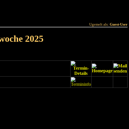
 Joer
Terminlëscht
Ugemelt als:
Guest-User
rwoche 2025