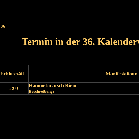
Haut
Dëss Woch
Dëse Mount
Dëst
Umellen
 36
Termin in der 36. Kalende
Lät Woch<
Nächst Woch
Schlusszäit
Manifestatioun
Hämmelsmarsch Kiem
12:00
Beschreibung:
Läscht Woch
Nächst Woch