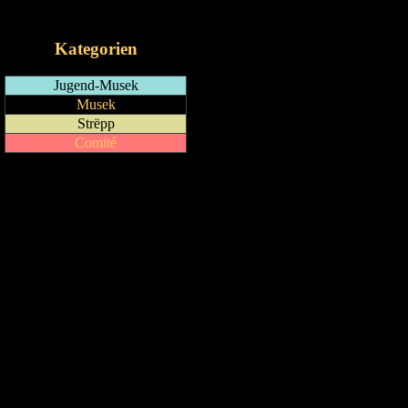
iCalendar-Feed
Kategorien
Jugend-Musek
Musek
Strëpp
Comité