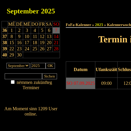
September
2025
Haut
MÉ
DË
MË
DO
FR
SA
SO
FoFa-Kalenner »
2025
» Kalennerwoch
36
1
2
3
4
5
6
7
37
8
9
10
11
12
13
14
Termin 
38
15
16
17
18
19
20
21
39
22
23
24
25
26
27
28
40
29
30
Datum
Ufankszäit
Schlus
nëmmen zukünfteg
SO 07.09.2025
09:00
12:
Terminer
Am Détail sichen
Drock ukucken
Nei agedroen
Am Moment sinn 1209 User
online.
Wien ass online?
RSS-Feed