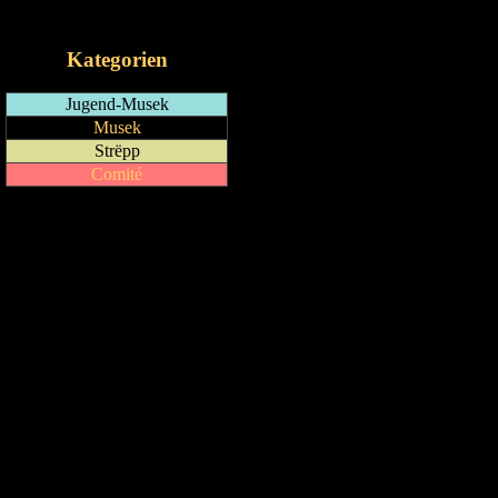
iCalendar-Feed
Kategorien
Jugend-Musek
Musek
Strëpp
Comité