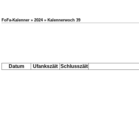
FoFa-Kalenner » 2024 » Kalennerwoch 39
Datum
Ufankszäit
Schlusszäit