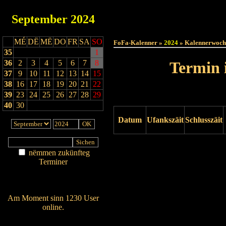
September
2024
Haut
MÉ
DË
MË
DO
FR
SA
SO
FoFa-Kalenner »
2024
» Kalennerwoch
35
1
36
2
3
4
5
6
7
8
Termin 
37
9
10
11
12
13
14
15
38
16
17
18
19
20
21
22
39
23
24
25
26
27
28
29
40
30
Datum
Ufankszäit
Schlusszäit
Drock ukucken
nëmmen zukünfteg
Terminer
Am Détail sichen
Nei agedroen
Am Moment sinn 1230 User
online.
Wien ass online?