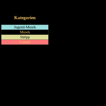
RSS-Feed
iCalendar-Feed
Kategorien
Jugend-Musek
Musek
Strëpp
Comité