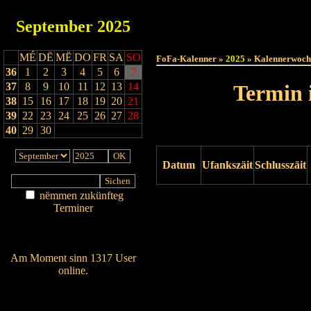
September
2025
Haut
MÉ
DË
MË
DO
FR
SA
SO
FoFa-Kalenner »
2025
» Kalennerwoch
36
1
2
3
4
5
6
7
37
8
9
10
11
12
13
14
Termin 
38
15
16
17
18
19
20
21
39
22
23
24
25
26
27
28
40
29
30
Datum
Ufankszäit
Schlusszäit
nëmmen zukünfteg
Drock ukucken
Terminer
Am Détail sichen
Nei agedroen
Am Moment sinn 1317 User
online.
Wien ass online?
RSS-Feed