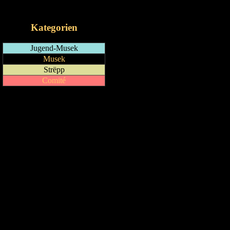
iCalendar-Feed
Kategorien
Jugend-Musek
Musek
Strëpp
Comité