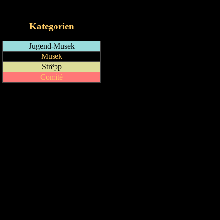
iCalendar-Feed
Kategorien
Jugend-Musek
Musek
Strëpp
Comité