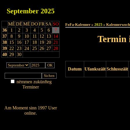
September
2025
Haut
MÉ
DË
MË
DO
FR
SA
SO
FoFa-Kalenner »
2025
» Kalennerwoch
36
1
2
3
4
5
6
7
37
8
9
10
11
12
13
14
Termin 
38
15
16
17
18
19
20
21
39
22
23
24
25
26
27
28
40
29
30
Datum
Ufankszäit
Schlusszäit
nëmmen zukünfteg
Drock ukucken
Terminer
Am Détail sichen
Nei agedroen
Am Moment sinn 1997 User
online.
Wien ass online?
RSS-Feed