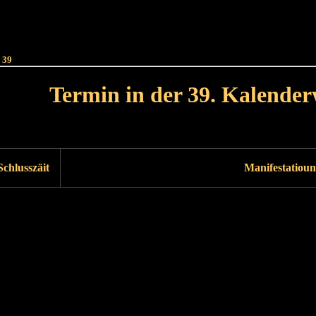
Haut
Dëss Woch
Dëse Mount
Dëst
Umellen
 39
Termin in der 39. Kalende
Lät Woch<
Nächst Woch
Schlusszäit
Manifestatioun
Läscht Woch
Nächst Woch