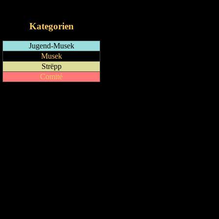
iCalendar-Feed
Kategorien
Jugend-Musek
Musek
Strëpp
Comité