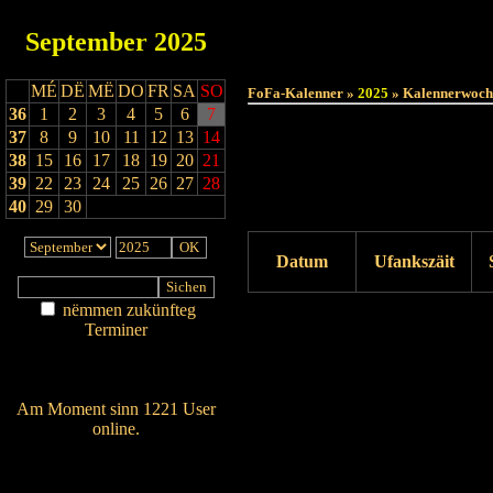
September
2025
MÉ
DË
MË
DO
FR
SA
SO
FoFa-Kalenner »
2025
» Kalennerwoch
36
1
2
3
4
5
6
7
37
8
9
10
11
12
13
14
38
15
16
17
18
19
20
21
39
22
23
24
25
26
27
28
40
29
30
Datum
Ufankszäit
nëmmen zukünfteg
Drock ukucken
Terminer
Am Détail sichen
Nei agedroen
Am Moment sinn 1221 User
online.
Wien ass online?
RSS-Feed