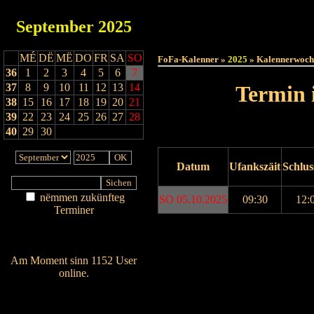
September
2025
Haut
MÉ
DË
MË
DO
FR
SA
SO
FoFa-Kalenner »
2025
» Kalennerwoch
36
1
2
3
4
5
6
7
37
8
9
10
11
12
13
14
Termin 
38
15
16
17
18
19
20
21
39
22
23
24
25
26
27
28
40
29
30
Datum
Ufankszäit
Schlus
nëmmen zukünfteg
SO 05.10.2025
09:30
12:
Terminer
Am Détail sichen
Drock ukucken
Nei agedroen
Am Moment sinn 1152 User
online.
Wien ass online?
RSS-Feed