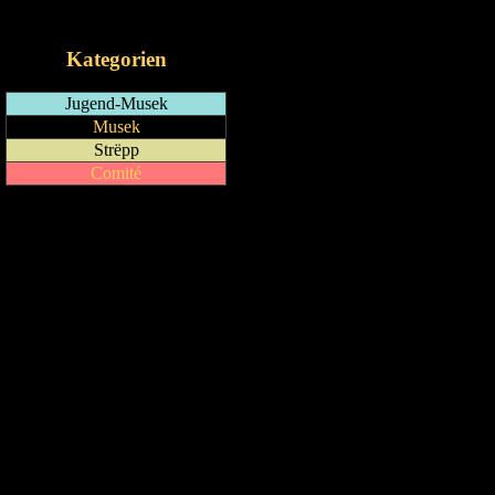
iCalendar-Feed
Kategorien
Jugend-Musek
Musek
Strëpp
Comité