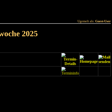
 Joer
Terminlëscht
Ugemelt als:
Guest-User
rwoche 2025