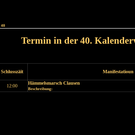
Haut
Dëss Woch
Dëse Mount
Dëst
Umellen
 40
Termin in der 40. Kalende
Lät Woch<
Nächst Woch
Schlusszäit
Manifestatioun
Hämmelsmarsch Clausen
12:00
Beschreibung:
Läscht Woch
Nächst Woch