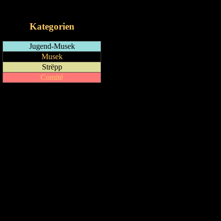
iCalendar-Feed
Kategorien
Jugend-Musek
Musek
Strëpp
Comité