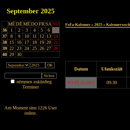
September
2025
MÉ
DË
MË
DO
FR
SA
SO
FoFa-Kalenner »
2025
» Kalennerwoch
36
1
2
3
4
5
6
7
37
8
9
10
11
12
13
14
38
15
16
17
18
19
20
21
39
22
23
24
25
26
27
28
40
29
30
Datum
Ufankszäit
nëmmen zukünfteg
SO 05.10.2025
09:30
Terminer
Am Détail sichen
Drock ukucken
Nei agedroen
Am Moment sinn 1226 User
online.
Wien ass online?
RSS-Feed