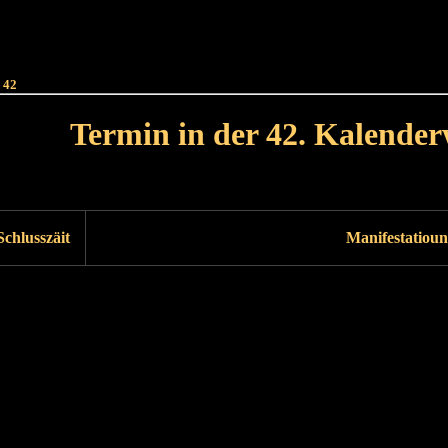
Haut
Dëss Woch
Dëse Mount
Dëst
Umellen
 42
Termin in der 42. Kalende
Lät Woch<
Nächst Woch
Schlusszäit
Manifestatioun
Läscht Woch
Nächst Woch