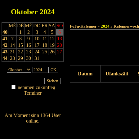
Oktober
2024
MÉ
DË
MË
DO
FR
SA
SO
FoFa-Kalenner »
2024
» Kalennerwoch
40
1
2
3
4
5
6
41
7
8
9
10
11
12
13
42
14
15
16
17
18
19
20
43
21
22
23
24
25
26
27
44
28
29
30
31
Datum
Ufankszäit
nëmmen zukünfteg
Drock ukucken
Terminer
Am Détail sichen
Nei agedroen
Am Moment sinn 1364 User
online.
Wien ass online?
RSS-Feed