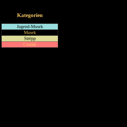
iCalendar-Feed
Kategorien
Jugend-Musek
Musek
Strëpp
Comité