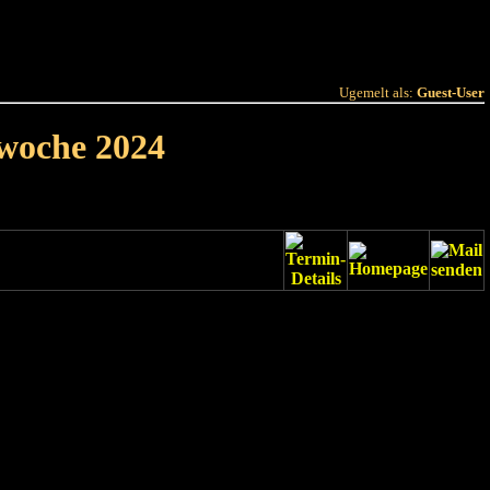
 Joer
Terminlëscht
Ugemelt als:
Guest-User
rwoche 2024