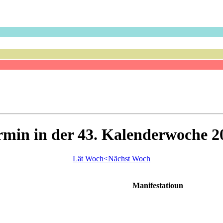
rmin in der 43. Kalenderwoche 2
Lät Woch<
Nächst Woch
Manifestatioun