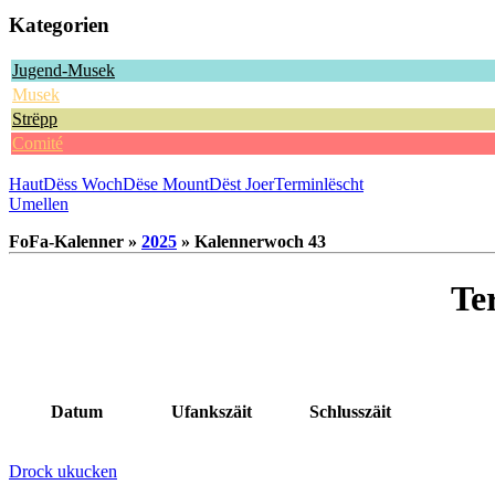
Kategorien
Jugend-Musek
Musek
Strëpp
Comité
Haut
Dëss Woch
Dëse Mount
Dëst Joer
Terminlëscht
Umellen
FoFa-Kalenner »
2025
» Kalennerwoch 43
Te
Datum
Ufankszäit
Schlusszäit
Drock ukucken