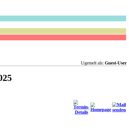
Ugemelt als:
Guest-User
025