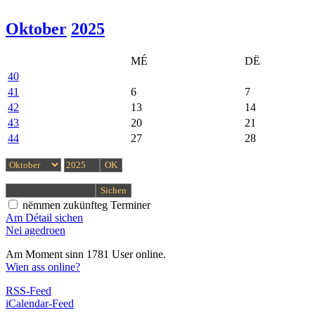
Oktober
2025
MÉ
DË
40
41
6
7
42
13
14
43
20
21
44
27
28
nëmmen zukünfteg Terminer
Am Détail sichen
Nei agedroen
Am Moment sinn 1781 User online.
Wien ass online?
RSS-Feed
iCalendar-Feed