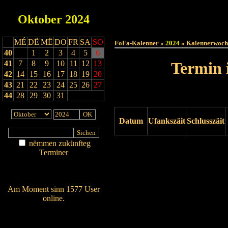
Oktober
2024
Haut
MÉ
DË
MË
DO
FR
SA
SO
FoFa-Kalenner »
2024
» Kalennerwoch
40
1
2
3
4
5
6
41
7
8
9
10
11
12
13
Termin 
42
14
15
16
17
18
19
20
43
21
22
23
24
25
26
27
44
28
29
30
31
Datum
Ufankszäit
Schlusszäit
nëmmen zukünfteg
Drock ukucken
Terminer
Am Détail sichen
Nei agedroen
Am Moment sinn 1577 User
online.
Wien ass online?
RSS-Feed