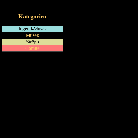
iCalendar-Feed
Kategorien
Jugend-Musek
Musek
Strëpp
Comité