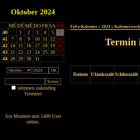
Oktober
2024
Haut
MÉ
DË
MË
DO
FR
SA
SO
FoFa-Kalenner »
2024
» Kalennerwoch
40
1
2
3
4
5
6
41
7
8
9
10
11
12
13
Termin 
42
14
15
16
17
18
19
20
43
21
22
23
24
25
26
27
44
28
29
30
31
Datum
Ufankszäit
Schlusszäit
nëmmen zukünfteg
Drock ukucken
Terminer
Am Détail sichen
Nei agedroen
Am Moment sinn 1409 User
online.
Wien ass online?
RSS-Feed