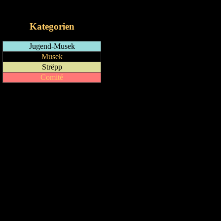
iCalendar-Feed
Kategorien
Jugend-Musek
Musek
Strëpp
Comité