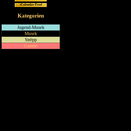
iCalendar-Feed
Kategorien
Jugend-Musek
Musek
Strëpp
Comité