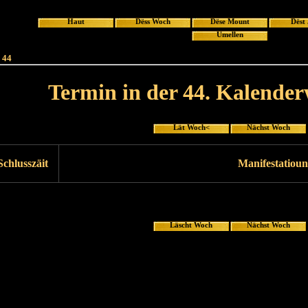
Haut
Dëss Woch
Dëse Mount
Dëst
Umellen
 44
Termin in der 44. Kalende
Lät Woch<
Nächst Woch
Schlusszäit
Manifestatioun
Läscht Woch
Nächst Woch