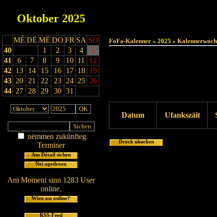
Oktober
2025
MÉ
DË
MË
DO
FR
SA
SO
FoFa-Kalenner »
2025
» Kalennerwoch
40
1
2
3
4
5
41
6
7
8
9
10
11
12
42
13
14
15
16
17
18
19
43
20
21
22
23
24
25
26
44
27
28
29
30
31
Datum
Ufankszäit
nëmmen zukünfteg
Drock ukucken
Terminer
Am Détail sichen
Nei agedroen
Am Moment sinn 1283 User
online.
Wien ass online?
RSS-Feed