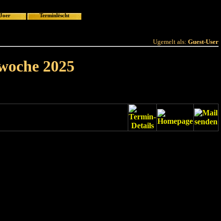
 Joer
Terminlëscht
Ugemelt als:
Guest-User
rwoche 2025