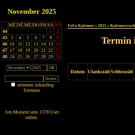
November
2025
Haut
MÉ
DË
MË
DO
FR
SA
SO
FoFa-Kalenner »
2025
» Kalennerwoch
44
1
2
45
3
4
5
6
7
8
9
Termin 
46
10
11
12
13
14
15
16
47
17
18
19
20
21
22
23
48
24
25
26
27
28
29
30
Datum
Ufankszäit
Schlusszäit
nëmmen zukünfteg
Drock ukucken
Terminer
Am Détail sichen
Nei agedroen
Am Moment sinn 1378 User
online.
Wien ass online?
RSS-Feed