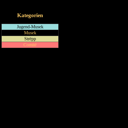
iCalendar-Feed
Kategorien
Jugend-Musek
Musek
Strëpp
Comité