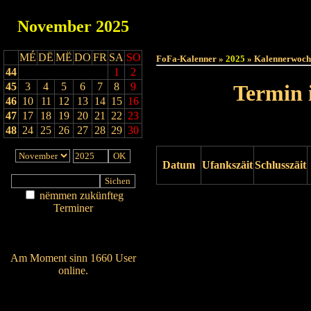
November
2025
Haut
MÉ
DË
MË
DO
FR
SA
SO
FoFa-Kalenner »
2025
» Kalennerwoch
44
1
2
45
3
4
5
6
7
8
9
Termin 
46
10
11
12
13
14
15
16
47
17
18
19
20
21
22
23
48
24
25
26
27
28
29
30
Datum
Ufankszäit
Schlusszäit
nëmmen zukünfteg
Drock ukucken
Terminer
Am Détail sichen
Nei agedroen
Am Moment sinn 1660 User
online.
Wien ass online?
RSS-Feed