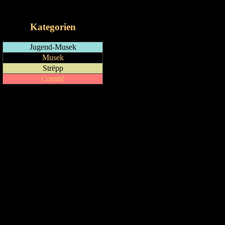
iCalendar-Feed
Kategorien
Jugend-Musek
Musek
Strëpp
Comité