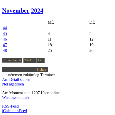
November
2024
MÉ
DË
44
45
4
5
46
11
12
47
18
19
48
25
26
nëmmen zukünfteg Terminer
Am Détail sichen
Nei agedroen
Am Moment sinn 1207 User online.
Wien ass online?
RSS-Feed
iCalendar-Feed