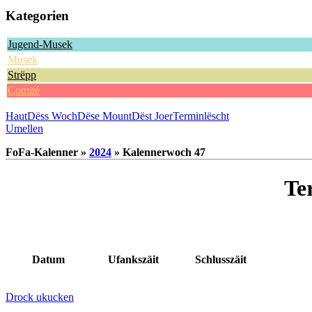
Kategorien
Jugend-Musek
Musek
Strëpp
Comité
Haut
Dëss Woch
Dëse Mount
Dëst Joer
Terminlëscht
Umellen
FoFa-Kalenner »
2024
» Kalennerwoch 47
Te
Datum
Ufankszäit
Schlusszäit
Drock ukucken