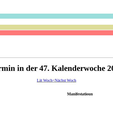
rmin in der 47. Kalenderwoche 2
Lät Woch<
Nächst Woch
Manifestatioun