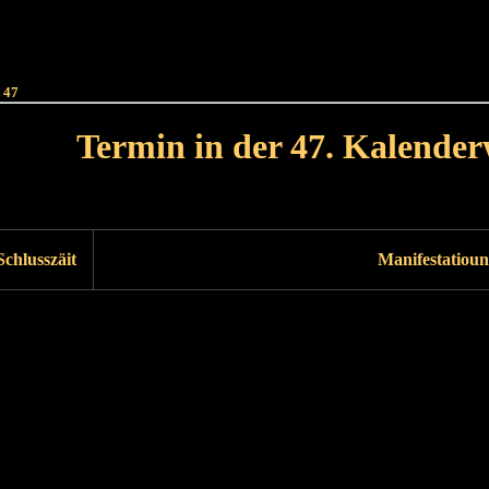
Haut
Dëss Woch
Dëse Mount
Dëst
Umellen
 47
Termin in der 47. Kalende
Lät Woch<
Nächst Woch
Schlusszäit
Manifestatioun
Läscht Woch
Nächst Woch