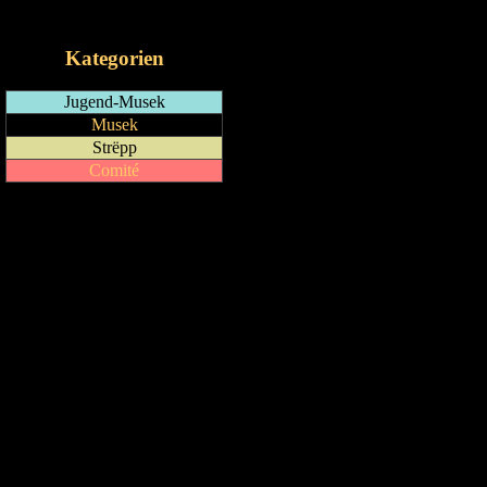
iCalendar-Feed
Kategorien
Jugend-Musek
Musek
Strëpp
Comité