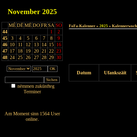
November
2025
MÉ
DË
MË
DO
FR
SA
SO
FoFa-Kalenner »
2025
» Kalennerwoch
44
1
2
45
3
4
5
6
7
8
9
46
10
11
12
13
14
15
16
47
17
18
19
20
21
22
23
48
24
25
26
27
28
29
30
Datum
Ufankszäit
nëmmen zukünfteg
Drock ukucken
Terminer
Am Détail sichen
Nei agedroen
Am Moment sinn 1564 User
online.
Wien ass online?
RSS-Feed