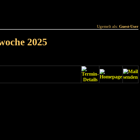
 Joer
Terminlëscht
Ugemelt als:
Guest-User
rwoche 2025