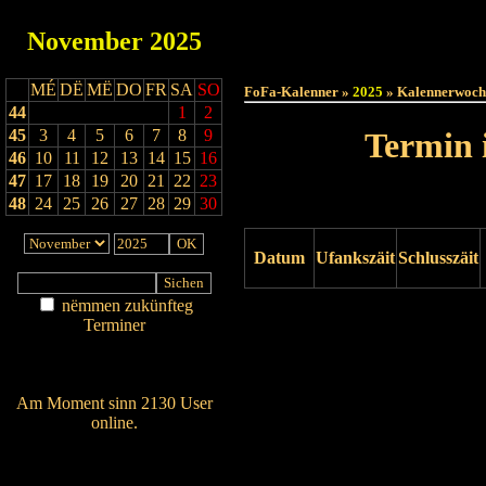
November
2025
Haut
MÉ
DË
MË
DO
FR
SA
SO
FoFa-Kalenner »
2025
» Kalennerwoch
44
1
2
45
3
4
5
6
7
8
9
Termin 
46
10
11
12
13
14
15
16
47
17
18
19
20
21
22
23
48
24
25
26
27
28
29
30
Datum
Ufankszäit
Schlusszäit
nëmmen zukünfteg
Drock ukucken
Terminer
Am Détail sichen
Nei agedroen
Am Moment sinn 2130 User
online.
Wien ass online?
RSS-Feed