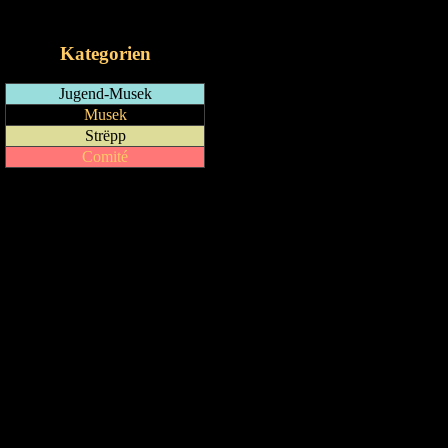
iCalendar-Feed
Kategorien
Jugend-Musek
Musek
Strëpp
Comité