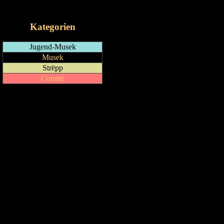
iCalendar-Feed
Kategorien
Jugend-Musek
Musek
Strëpp
Comité