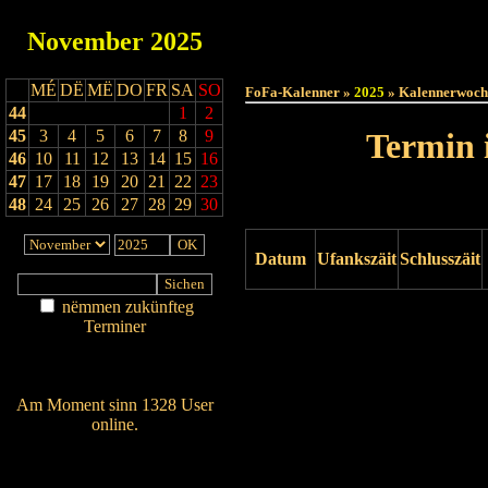
November
2025
Haut
MÉ
DË
MË
DO
FR
SA
SO
FoFa-Kalenner »
2025
» Kalennerwoch
44
1
2
45
3
4
5
6
7
8
9
Termin 
46
10
11
12
13
14
15
16
47
17
18
19
20
21
22
23
48
24
25
26
27
28
29
30
Datum
Ufankszäit
Schlusszäit
nëmmen zukünfteg
Drock ukucken
Terminer
Am Détail sichen
Nei agedroen
Am Moment sinn 1328 User
online.
Wien ass online?
RSS-Feed