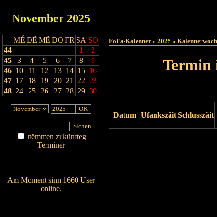
November
2025
Haut
MÉ
DË
MË
DO
FR
SA
SO
FoFa-Kalenner »
2025
» Kalennerwoch
44
1
2
45
3
4
5
6
7
8
9
Termin 
46
10
11
12
13
14
15
16
47
17
18
19
20
21
22
23
48
24
25
26
27
28
29
30
Datum
Ufankszäit
Schlusszäit
nëmmen zukünfteg
Drock ukucken
Terminer
Am Détail sichen
Nei agedroen
Am Moment sinn 1660 User
online.
Wien ass online?
RSS-Feed