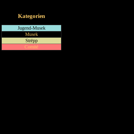
iCalendar-Feed
Kategorien
Jugend-Musek
Musek
Strëpp
Comité