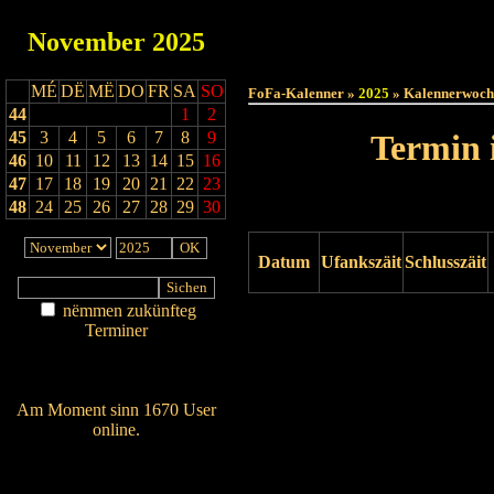
November
2025
Haut
MÉ
DË
MË
DO
FR
SA
SO
FoFa-Kalenner »
2025
» Kalennerwoch
44
1
2
45
3
4
5
6
7
8
9
Termin 
46
10
11
12
13
14
15
16
47
17
18
19
20
21
22
23
48
24
25
26
27
28
29
30
Datum
Ufankszäit
Schlusszäit
nëmmen zukünfteg
Drock ukucken
Terminer
Am Détail sichen
Nei agedroen
Am Moment sinn 1670 User
online.
Wien ass online?
RSS-Feed