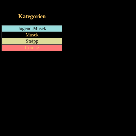
iCalendar-Feed
Kategorien
Jugend-Musek
Musek
Strëpp
Comité