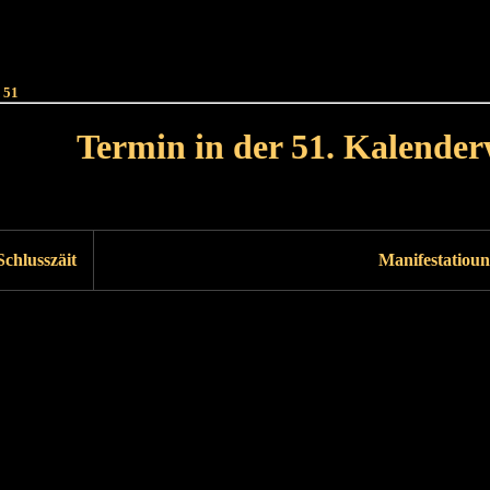
Haut
Dëss Woch
Dëse Mount
Dëst
Umellen
 51
Termin in der 51. Kalende
Lät Woch<
Nächst Woch
Schlusszäit
Manifestatioun
Läscht Woch
Nächst Woch