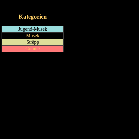
iCalendar-Feed
Kategorien
Jugend-Musek
Musek
Strëpp
Comité