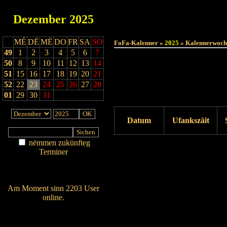
Dezember
2025
MÉ
DË
MË
DO
FR
SA
SO
FoFa-Kalenner »
2025
» Kalennerwoch
49
1
2
3
4
5
6
7
50
8
9
10
11
12
13
14
51
15
16
17
18
19
20
21
52
22
23
24
25
26
27
28
01
29
30
31
Datum
Ufankszäit
nëmmen zukünfteg
Drock ukucken
Terminer
Am Détail sichen
Nei agedroen
Am Moment sinn 2203 User
online.
Wien ass online?
RSS-Feed