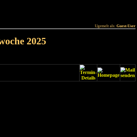
 Joer
Terminlëscht
Ugemelt als:
Guest-User
rwoche 2025