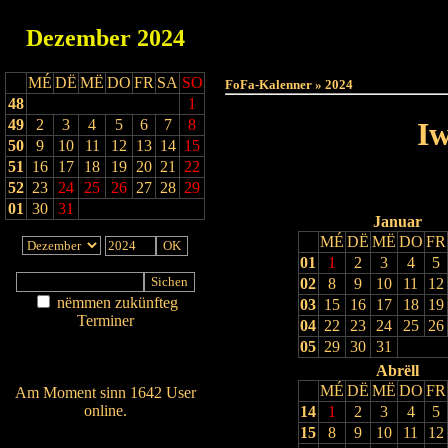
Dezember
2024
Haut
MÉ
DË
MË
DO
FR
SA
SO
FoFa-Kalenner » 2024
48
1
49
2
3
4
5
6
7
8
Iw
50
9
10
11
12
13
14
15
51
16
17
18
19
20
21
22
52
23
24
25
26
27
28
29
01
30
31
Januar
MÉ
DË
MË
DO
FR
01
1
2
3
4
5
02
8
9
10
11
12
nëmmen zukünfteg
03
15
16
17
18
19
Terminer
04
22
23
24
25
26
Am Détail sichen
05
29
30
31
Nei agedroen
Abrëll
MÉ
DË
MË
DO
FR
Am Moment sinn 1642 User
online.
14
1
2
3
4
5
15
8
9
10
11
12
Wien ass online?