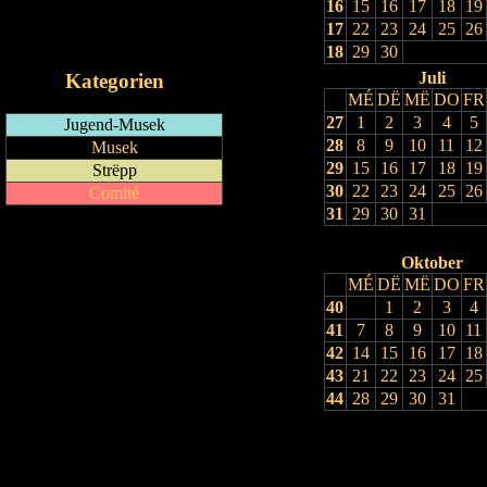
16
15
16
17
18
19
RSS-Feed
17
22
23
24
25
26
iCalendar-Feed
18
29
30
Juli
Kategorien
MÉ
DË
MË
DO
FR
27
1
2
3
4
5
Jugend-Musek
28
8
9
10
11
12
Musek
29
15
16
17
18
19
Strëpp
30
22
23
24
25
26
Comité
31
29
30
31
Oktober
MÉ
DË
MË
DO
FR
40
1
2
3
4
41
7
8
9
10
11
42
14
15
16
17
18
43
21
22
23
24
25
44
28
29
30
31
Drock Preview